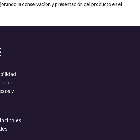
orando la conservación y presentación del producto en el
E
bilidad,
ar con
esos y
incipales
ades