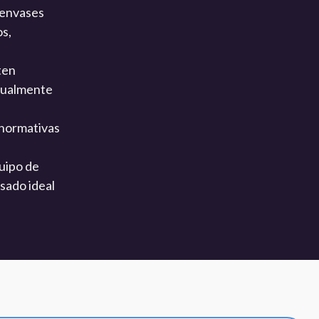
 envases
os,
ten
isualmente
 normativas
uipo de
sado ideal