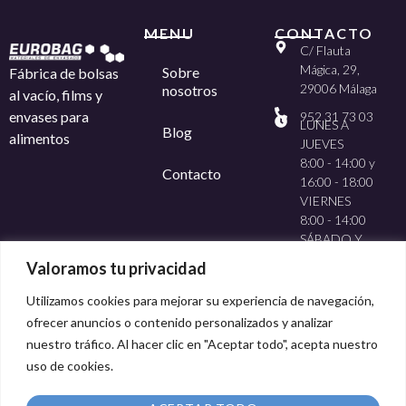
MENU
CONTACTO
C/ Flauta
Mágica, 29,
Sobre
Fábrica de bolsas
29006 Málaga
nosotros
al vacío, films y
envases para
952 31 73 03
LUNES A
Blog
alimentos
JUEVES
8:00 - 14:00 y
Contacto
16:00 - 18:00
VIERNES
8:00 - 14:00
SÁBADO Y
DOMINGO
Valoramos tu privacidad
CERRADO
Utilizamos cookies para mejorar su experiencia de navegación,
ofrecer anuncios o contenido personalizados y analizar
nuestro tráfico. Al hacer clic en "Aceptar todo", acepta nuestro
uso de cookies.
Método de pago: