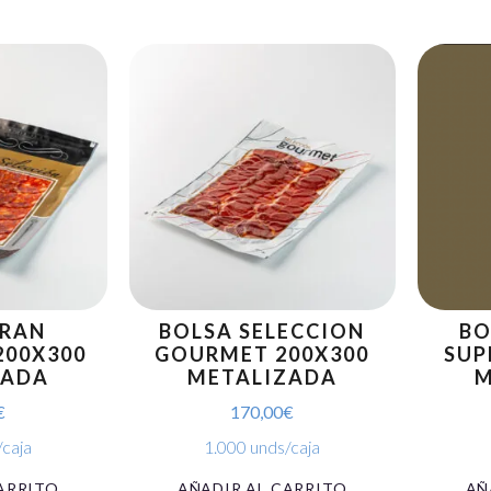
GRAN
BOLSA SELECCION
BO
200X300
GOURMET 200X300
SUP
ZADA
METALIZADA
M
€
170,00
€
/caja
1.000 unds/caja
ARRITO
AÑADIR AL CARRITO
AÑ