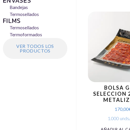
ENVASES
Bandejas
Termosellados
FILMS
Termosellados
Termoformados
VER TODOS LOS
PRODUCTOS
BOLSA 
SELECCION 
METALI
170,00
1.000 unds
AÑADIR AL C