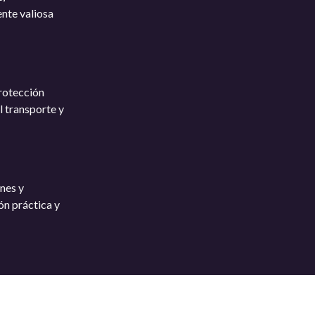
ente valiosa
rotección
l transporte y
nes y
ón práctica y