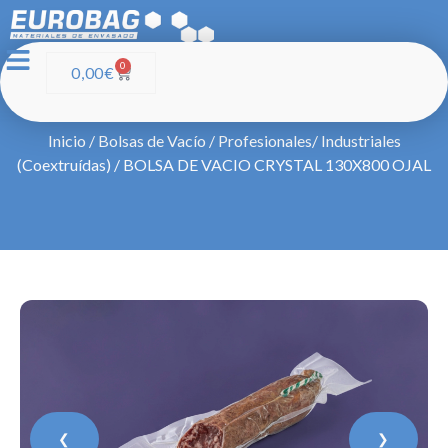
0
0,00
€
Inicio
/
Bolsas de Vacío
/
Profesionales/ Industriales
(Coextruídas)
/ BOLSA DE VACIO CRYSTAL 130X800 OJAL
❮
❯