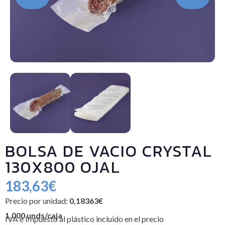
BOLSA DE VACIO CRYSTAL
130X800 OJAL
183,63
€
Precio por unidad:
0,18363€
1.000 unds/caja
IVA e Impuesto al plástico incluido en el precio