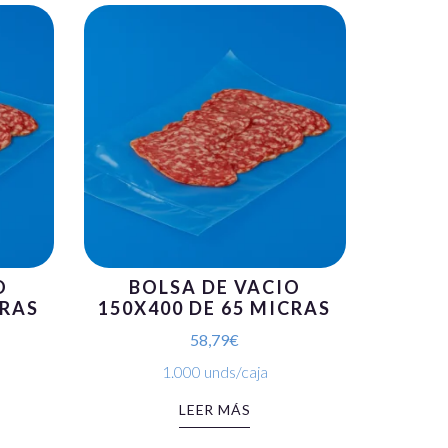
O
BOLSA DE VACIO
CRAS
150X400 DE 65 MICRAS
58,79
€
1.000 unds/caja
LEER MÁS