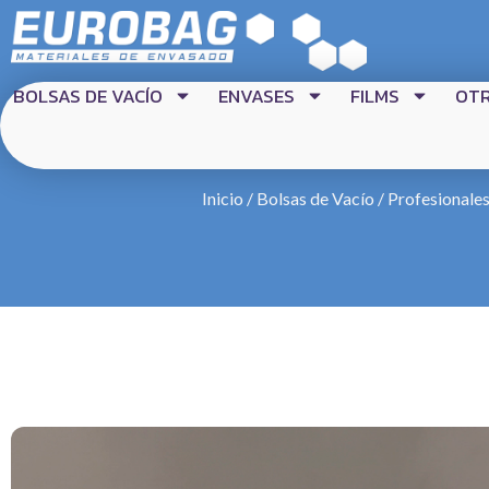
BOLSAS DE VACÍO
ENVASES
FILMS
OT
Inicio
/
Bolsas de Vacío
/
Profesionales