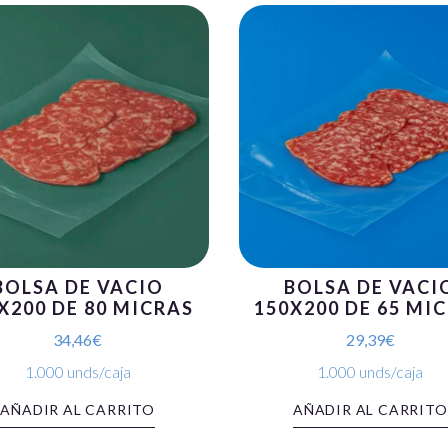
BOLSA DE VACIO
BOLSA DE VACI
X200 DE 80 MICRAS
150X200 DE 65 MI
34,46
€
29,39
€
1.000 unds/caja
1.000 unds/caja
AÑADIR AL CARRITO
AÑADIR AL CARRITO