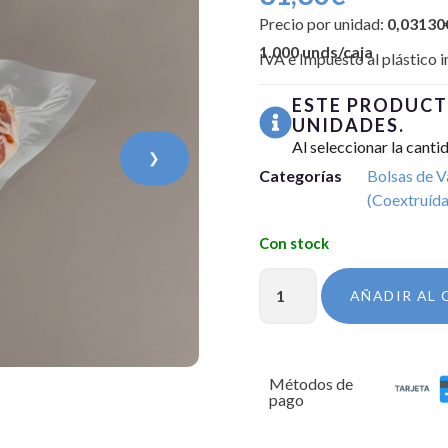
Precio por unidad:
0,03130
1.000 unds/caja
IVA e Impuesto al plástico i
ESTE PRODUCT
UNIDADES.
Al seleccionar la canti
❯
Categorías
Bolsas de V
(Coextruída
AÑADIR AL 
Métodos de
pago