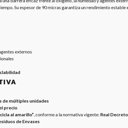
a una barrera eficaz frente al oxígeno, la humedad y agentes exter
iempo. Su espesor de 90 micras garantiza un rendimiento estable en
 agentes externos
ionales
clabilidad
TIVA
s de múltiples unidades
el precio
cicla al amarillo”
, conforme a la normativa vigente:
Real Decreto
Residuos de Envases