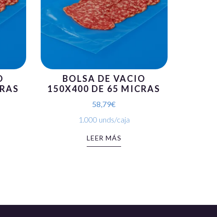
O
BOLSA DE VACIO
CRAS
150X400 DE 65 MICRAS
58,79
€
1.000 unds/caja
LEER MÁS