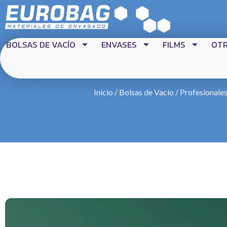
BOLSAS DE VACÍO
ENVASES
FILMS
OT
Inicio
/
Bolsas de Vacío
/
Profesionales