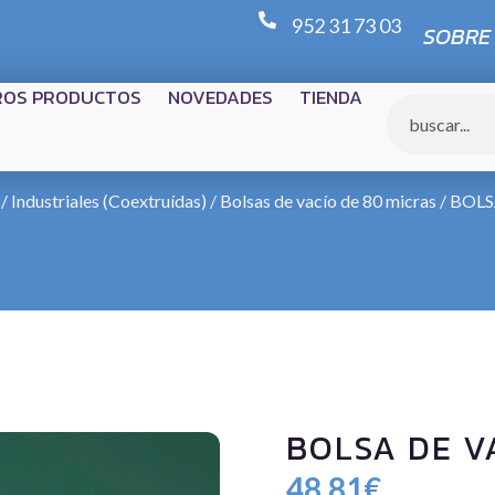
952 31 73 03
SOBRE
ROS PRODUCTOS
NOVEDADES
TIENDA
/ Industriales (Coextruídas)
/
Bolsas de vacío de 80 micras
/ BOLS
BOLSA DE V
48,81
€