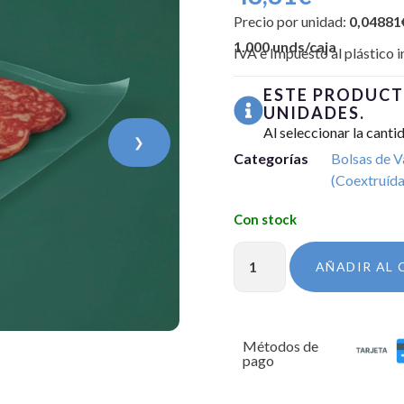
Precio por unidad:
0,04881
1.000 unds/caja
IVA e Impuesto al plástico i
ESTE PRODUCT
UNIDADES.
Al seleccionar la canti
❯
Categorías
Bolsas de V
(Coextruída
AÑADIR AL 
Métodos de
pago