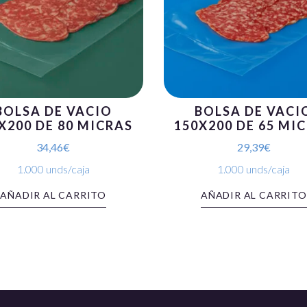
BOLSA DE VACIO
BOLSA DE VACI
X200 DE 80 MICRAS
150X200 DE 65 MI
34,46
€
29,39
€
1.000 unds/caja
1.000 unds/caja
AÑADIR AL CARRITO
AÑADIR AL CARRITO