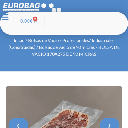
0
0,00
€
Inicio
/
Bolsas de Vacío
/
Profesionales/ Industriales
(Coextruídas)
/
Bolsas de vacío de 90 micras
/ BOLSA DE
VACIO 170X275 DE 90 MICRAS
❮
❯