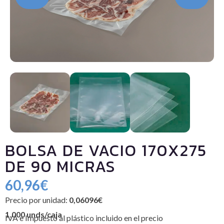
BOLSA DE VACIO 170X275
DE 90 MICRAS
60,96
€
Precio por unidad:
0,06096€
1.000 unds/caja
IVA e Impuesto al plástico incluido en el precio