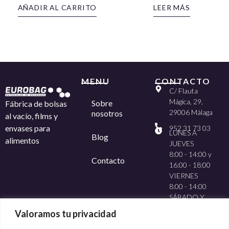
AÑADIR AL CARRITO
LEER MÁS
MENU
CONTACTO
C/ Flauta
Mágica, 29,
Sobre
Fábrica de bolsas
29006 Málaga
nosotros
al vacío, films y
envases para
952 31 73 03
LUNES A
Blog
alimentos
JUEVES
8:00 - 14:00 y
Contacto
16:00 - 18:00
VIERNES
8:00 - 14:00
SÁBADO Y
DOMINGO
Valoramos tu privacidad
CERRADO