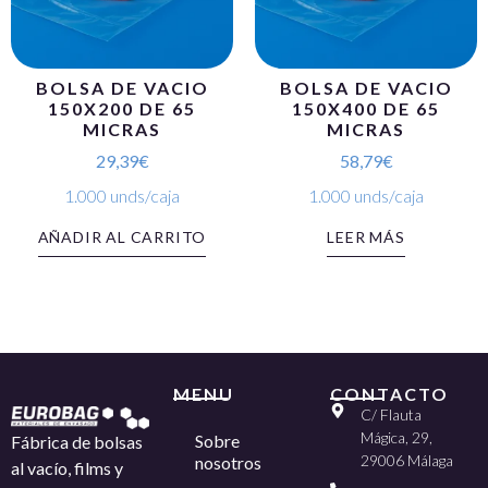
BOLSA DE VACIO
BOLSA DE VACIO
150X200 DE 65
150X400 DE 65
MICRAS
MICRAS
29,39
€
58,79
€
1.000 unds/caja
1.000 unds/caja
AÑADIR AL CARRITO
LEER MÁS
MENU
CONTACTO
C/ Flauta
Mágica, 29,
Sobre
Fábrica de bolsas
29006 Málaga
nosotros
al vacío, films y