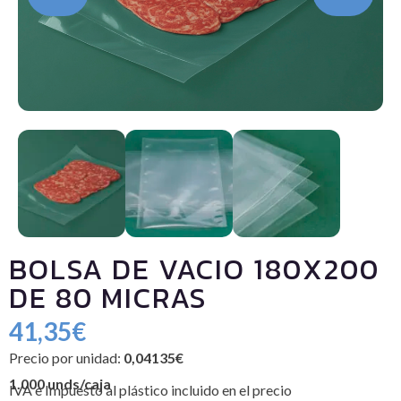
BOLSA DE VACIO 180X200
DE 80 MICRAS
41,35
€
Precio por unidad:
0,04135€
1.000 unds/caja
IVA e Impuesto al plástico incluido en el precio