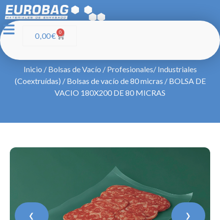
0
0,00
€
Inicio
/
Bolsas de Vacío
/
Profesionales/ Industriales
(Coextruídas)
/
Bolsas de vacío de 80 micras
/ BOLSA DE
VACIO 180X200 DE 80 MICRAS
❮
❯