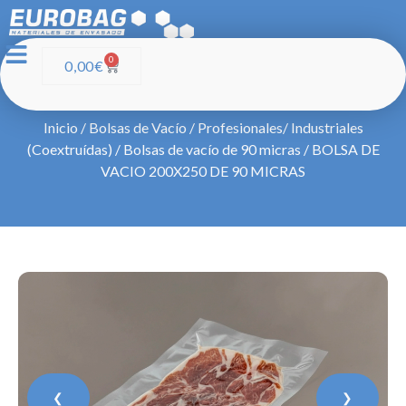
0
0,00
€
Inicio
/
Bolsas de Vacío
/
Profesionales/ Industriales
(Coextruídas)
/
Bolsas de vacío de 90 micras
/ BOLSA DE
VACIO 200X250 DE 90 MICRAS
❮
❯