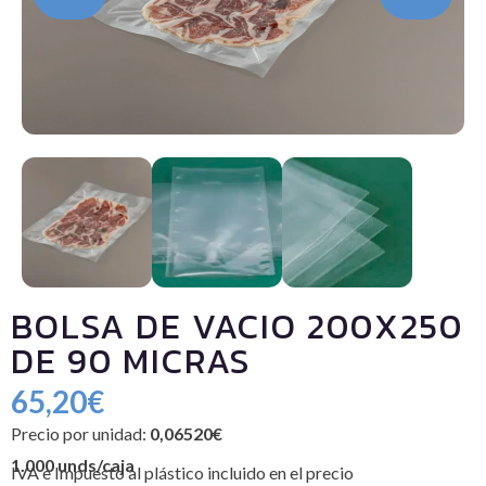
BOLSA DE VACIO 200X250
DE 90 MICRAS
65,20
€
Precio por unidad:
0,06520€
1.000 unds/caja
IVA e Impuesto al plástico incluido en el precio