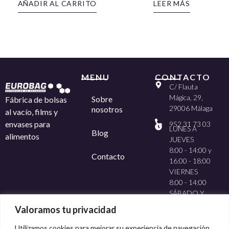
AÑADIR AL CARRITO
LEER MÁS
MENU
CONTACTO
C/ Flauta
Mágica, 29,
Sobre
Fábrica de bolsas
29006 Málaga
nosotros
al vacío, films y
envases para
952 31 73 03
LUNES A
Blog
alimentos
JUEVES
8:00 - 14:00 y
Contacto
16:00 - 18:00
VIERNES
8:00 - 14:00
SÁBADO Y
DOMINGO
Valoramos tu privacidad
CERRADO
Utilizamos cookies para mejorar su experiencia de navegación,