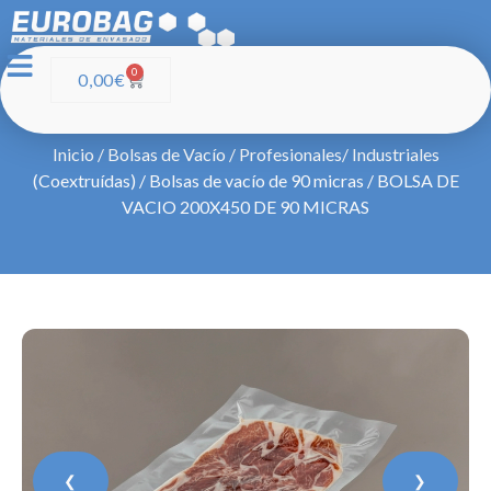
0
0,00
€
Inicio
/
Bolsas de Vacío
/
Profesionales/ Industriales
(Coextruídas)
/
Bolsas de vacío de 90 micras
/ BOLSA DE
VACIO 200X450 DE 90 MICRAS
❮
❯