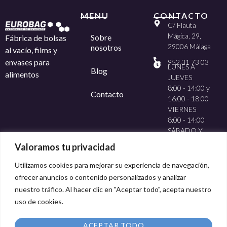
MENU
CONTACTO
C/ Flauta
Mágica, 29,
Sobre
Fábrica de bolsas
29006 Málaga
nosotros
al vacío, films y
envases para
952 31 73 03
LUNES A
Blog
alimentos
JUEVES
8:00 - 14:00 y
Contacto
16:00 - 18:00
VIERNES
8:00 - 14:00
SÁBADO Y
DOMINGO
Valoramos tu privacidad
CERRADO
Utilizamos cookies para mejorar su experiencia de navegación,
ofrecer anuncios o contenido personalizados y analizar
nuestro tráfico. Al hacer clic en "Aceptar todo", acepta nuestro
uso de cookies.
Método de pago:
ACEPTAR TODO