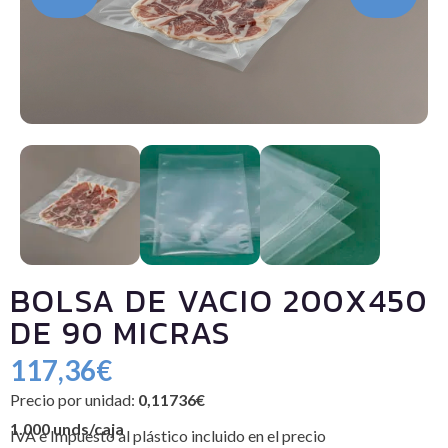
BOLSA DE VACIO 200X450
DE 90 MICRAS
117,36
€
Precio por unidad:
0,11736€
1.000 unds/caja
IVA e Impuesto al plástico incluido en el precio