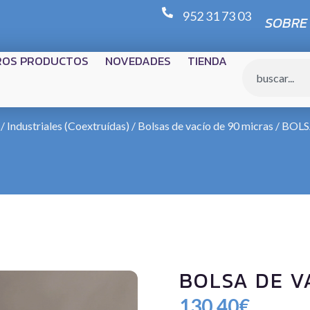
952 31 73 03
SOBRE
ROS PRODUCTOS
NOVEDADES
TIENDA
/ Industriales (Coextruídas)
/
Bolsas de vacío de 90 micras
/ BOLS
BOLSA DE V
130,40
€