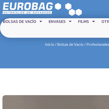
BOLSAS DE VACÍO
ENVASES
FILMS
OT
Inicio
/
Bolsas de Vacío
/
Profesionales