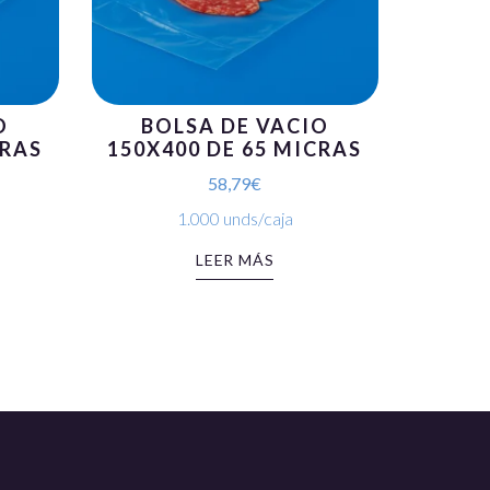
O
BOLSA DE VACIO
CRAS
150X400 DE 65 MICRAS
58,79
€
1.000 unds/caja
LEER MÁS