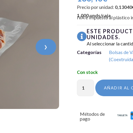
Precio por unidad:
0,13040
1.000 unds/caja
IVA e Impuesto al plástico i
ESTE PRODUCT
UNIDADES.
Al seleccionar la canti
❯
Categorías
Bolsas de V
(Coextruída
AÑADIR AL 
Métodos de
pago