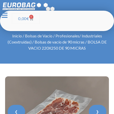
0
0,00
€
Inicio
/
Bolsas de Vacío
/
Profesionales/ Industriales
(Coextruídas)
/
Bolsas de vacío de 90 micras
/ BOLSA DE
VACIO 220X250 DE 90 MICRAS
❮
❯