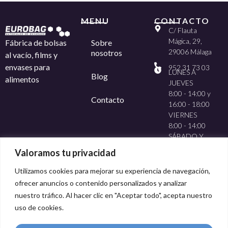
MENU
CONTACTO
C/ Flauta
Mágica, 29,
Sobre
Fábrica de bolsas
29006 Málaga
nosotros
al vacío, films y
envases para
952 31 73 03
LUNES A
Blog
alimentos
JUEVES
8:00 - 14:00 y
Contacto
16:00 - 18:00
VIERNES
8:00 - 14:00
SÁBADO Y
DOMINGO
Valoramos tu privacidad
CERRADO
Utilizamos cookies para mejorar su experiencia de navegación,
ofrecer anuncios o contenido personalizados y analizar
nuestro tráfico. Al hacer clic en "Aceptar todo", acepta nuestro
uso de cookies.
Método de pago: