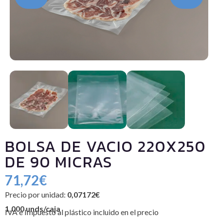
BOLSA DE VACIO 220X250
DE 90 MICRAS
71,72
€
Precio por unidad:
0,07172€
1.000 unds/caja
IVA e Impuesto al plástico incluido en el precio