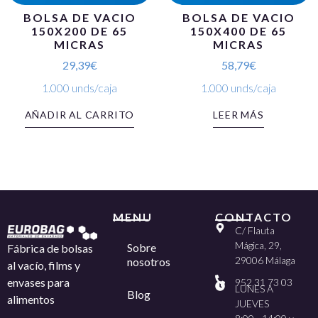
BOLSA DE VACIO
BOLSA DE VACIO
150X200 DE 65
150X400 DE 65
MICRAS
MICRAS
29,39
€
58,79
€
1.000 unds/caja
1.000 unds/caja
AÑADIR AL CARRITO
LEER MÁS
MENU
CONTACTO
C/ Flauta
Mágica, 29,
Sobre
Fábrica de bolsas
29006 Málaga
nosotros
al vacío, films y
envases para
952 31 73 03
LUNES A
Blog
alimentos
JUEVES