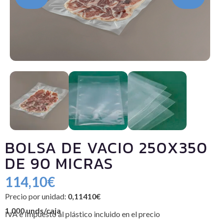
BOLSA DE VACIO 250X350
DE 90 MICRAS
114,10
€
Precio por unidad:
0,11410€
1.000 unds/caja
IVA e Impuesto al plástico incluido en el precio