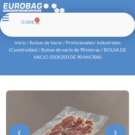
0
0,00
€
Inicio
/
Bolsas de Vacío
/
Profesionales/ Industriales
(Coextruídas)
/
Bolsas de vacío de 90 micras
/ BOLSA DE
VACIO 250X350 DE 90 MICRAS
❮
❯