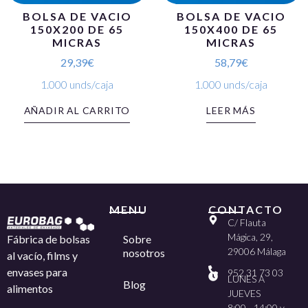
BOLSA DE VACIO
BOLSA DE VACIO
150X200 DE 65
150X400 DE 65
MICRAS
MICRAS
29,39
€
58,79
€
1.000 unds/caja
1.000 unds/caja
AÑADIR AL CARRITO
LEER MÁS
MENU
CONTACTO
C/ Flauta
Mágica, 29,
Sobre
Fábrica de bolsas
29006 Málaga
nosotros
al vacío, films y
envases para
952 31 73 03
LUNES A
Blog
alimentos
JUEVES
8:00 - 14:00 y