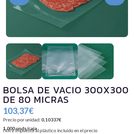
BOLSA DE VACIO 300X300
DE 80 MICRAS
103,37
€
Precio por unidad:
0,10337€
1.000 unds/caja
IVA e Impuesto al plástico incluido en el precio