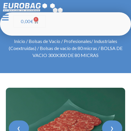
0
0,00
€
Inicio
/
Bolsas de Vacío
/
Profesionales/ Industriales
(Coextruídas)
/
Bolsas de vacío de 80 micras
/ BOLSA DE
VACIO 300X300 DE 80 MICRAS
❮
❯