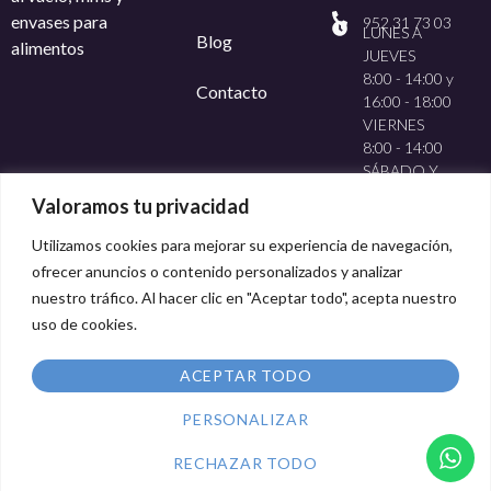
envases para
952 31 73 03
LUNES A
Blog
alimentos
JUEVES
8:00 - 14:00 y
Contacto
16:00 - 18:00
VIERNES
8:00 - 14:00
SÁBADO Y
DOMINGO
Valoramos tu privacidad
CERRADO
Utilizamos cookies para mejorar su experiencia de navegación,
ofrecer anuncios o contenido personalizados y analizar
nuestro tráfico. Al hacer clic en "Aceptar todo", acepta nuestro
uso de cookies.
Método de pago:
ACEPTAR TODO
PERSONALIZAR
Política de privacidad
Aviso Legal
Política de cookies
Condiciones de compra
Derecho de desistimiento
RECHAZAR TODO