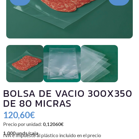
BOLSA DE VACIO 300X350
DE 80 MICRAS
120,60
€
Precio por unidad:
0,12060€
1.000 unds/caja
IVA e Impuesto al plástico incluido en el precio