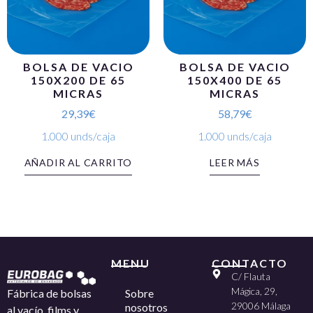
BOLSA DE VACIO
BOLSA DE VACIO
150X200 DE 65
150X400 DE 65
MICRAS
MICRAS
29,39
€
58,79
€
1.000 unds/caja
1.000 unds/caja
AÑADIR AL CARRITO
LEER MÁS
MENU
CONTACTO
C/ Flauta
Mágica, 29,
Sobre
Fábrica de bolsas
29006 Málaga
nosotros
al vacío, films y