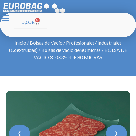
0
0,00
€
Inicio
/
Bolsas de Vacío
/
Profesionales/ Industriales
(Coextruídas)
/
Bolsas de vacío de 80 micras
/ BOLSA DE
VACIO 300X350 DE 80 MICRAS
❮
❯