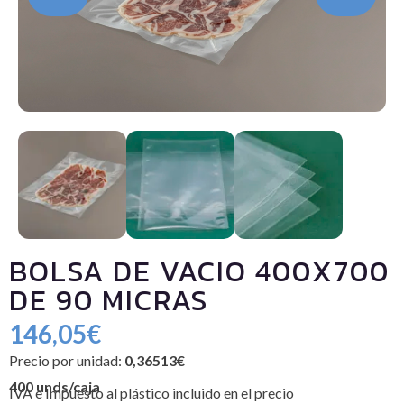
BOLSA DE VACIO 400X700
DE 90 MICRAS
146,05
€
Precio por unidad:
0,36513€
400 unds/caja
IVA e Impuesto al plástico incluido en el precio