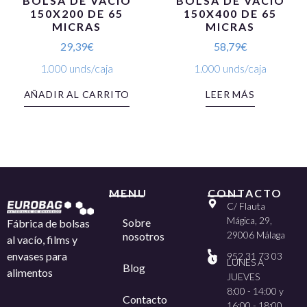
BOLSA DE VACIO
BOLSA DE VACIO
150X200 DE 65
150X400 DE 65
MICRAS
MICRAS
29,39
€
58,79
€
1.000 unds/caja
1.000 unds/caja
AÑADIR AL CARRITO
LEER MÁS
MENU
CONTACTO
C/ Flauta
Mágica, 29,
Sobre
Fábrica de bolsas
29006 Málaga
nosotros
al vacío, films y
envases para
952 31 73 03
LUNES A
Blog
alimentos
JUEVES
8:00 - 14:00 y
Contacto
16:00 - 18:00