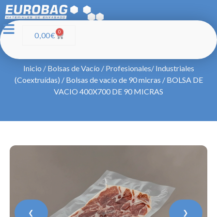
0
0,00
€
Inicio
/
Bolsas de Vacío
/
Profesionales/ Industriales
(Coextruídas)
/
Bolsas de vacío de 90 micras
/ BOLSA DE
VACIO 400X700 DE 90 MICRAS
❮
❯