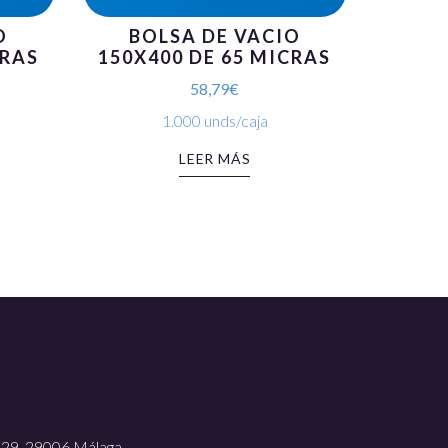
O
BOLSA DE VACIO
CRAS
150X400 DE 65 MICRAS
58,79
€
1.000 unds/caja
LEER MÁS
, 29, 29006 Málaga