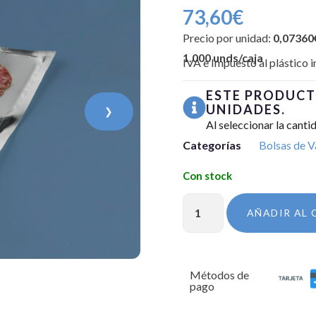
73,60
€
Precio por unidad:
0,07360
1.000 unds/caja
IVA e Impuesto al plástico i
ESTE PRODUCT
UNIDADES.
❯
Al seleccionar la canti
Categorías
Bolsas de V
AÑADIR AL 
Métodos de
pago