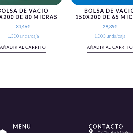
BOLSA DE VACIO
BOLSA DE VACI
X200 DE 80 MICRAS
150X200 DE 65 MI
34,46
€
29,39
€
1.000 unds/caja
1.000 unds/caja
AÑADIR AL CARRITO
AÑADIR AL CARRITO
MENU
CONTACTO
C/ Flauta Mágica