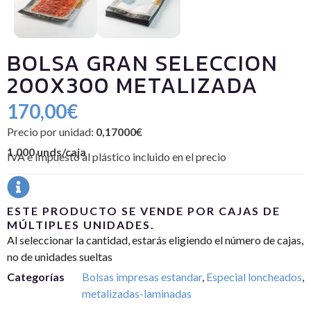
BOLSA GRAN SELECCION
200X300 METALIZADA
170,00
€
Precio por unidad:
0,17000€
1.000 unds/caja
IVA e Impuesto al plástico incluido en el precio
ESTE PRODUCTO SE VENDE POR CAJAS DE
MÚLTIPLES UNIDADES.
Al seleccionar la cantidad, estarás eligiendo el número de cajas,
no de unidades sueltas
Categorías
Bolsas impresas estandar
,
Especial loncheados
,
metalizadas-laminadas