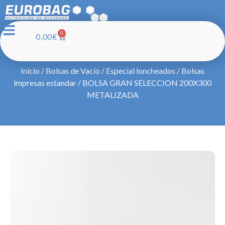
0
0,00
€
Inicio
/
Bolsas de Vacío
/
Especial loncheados
/
Bolsas
impresas estandar
/ BOLSA GRAN SELECCION 200X300
METALIZADA