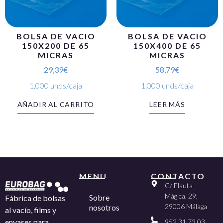
BOLSA DE VACIO
BOLSA DE VACIO
150X200 DE 65
150X400 DE 65
MICRAS
MICRAS
29,39
€
58,79
€
1.000 unds/caja
1.000 unds/caja
AÑADIR AL CARRITO
LEER MÁS
MENU
CONTACTO
C/ Flauta
Mágica, 29,
Sobre
Fábrica de bolsas
29006 Málaga
nosotros
al vacío, films y
envases para
952 31 73 03